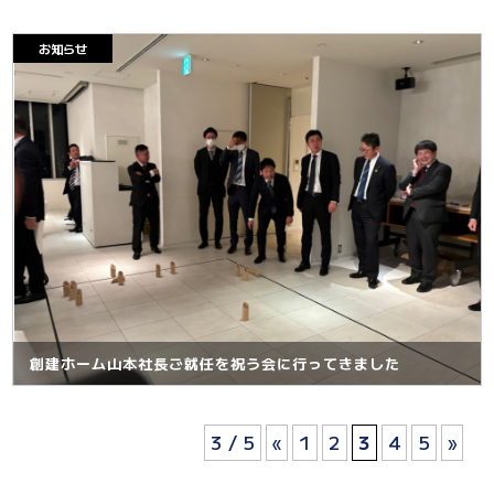
お知らせ
創建ホーム山本社長ご就任を祝う会に行ってきました
3 / 5
«
1
2
3
4
5
»