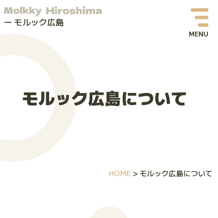
モルック広島
お知らせ
イベント情報
モルック広島について
モルックってなに？
モルック広島について
よくある質問
HOME
>
モルック広島について
お問い合わせ
体験会・イベントお申し込み