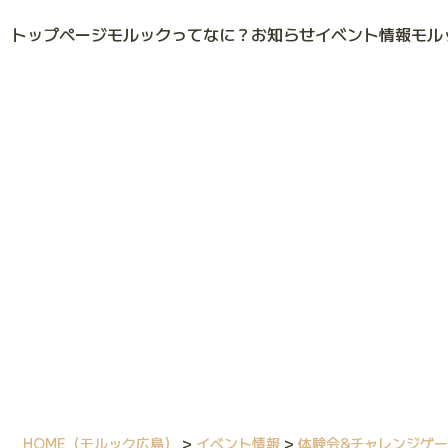
トップページ
モルックってなに？
お知らせ
イベント情報
モル
HOME
（モルック広島）
>
イベント情報
>
体験会&チャレンジゲ