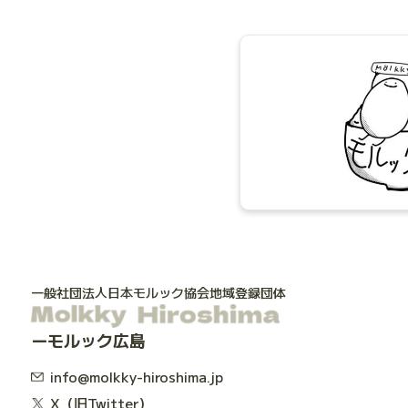
一般社団法人日本モルック協会地域登録団体
モルック広島
info@molkky-hiroshima.jp
X（旧Twitter）