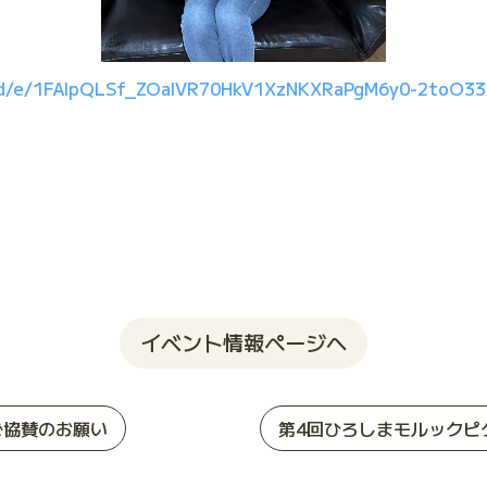
s/d/e/1FAIpQLSf_ZOaIVR70HkV1XzNKXRaPgM6y0-2toO3
イベント情報ページへ
ご協賛のお願い