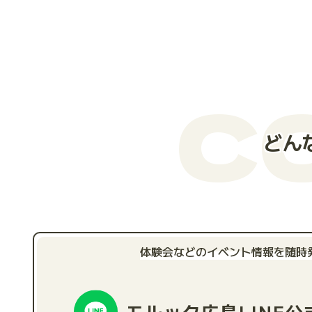
C
どん
体験会などのイベント情報を随時
モルック広島
LINE