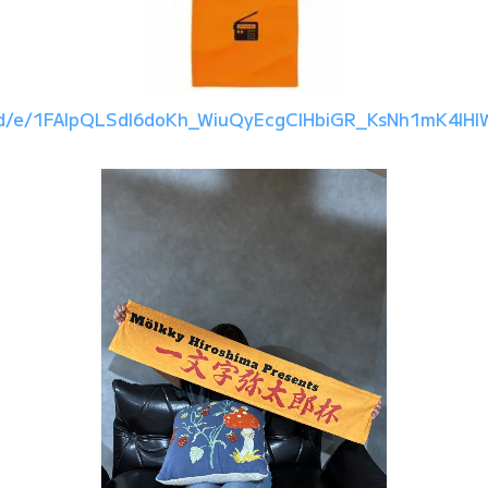
s/d/e/1FAIpQLSdl6doKh_WiuQyEcgCIHbiGR_KsNh1mK4lH