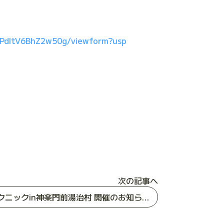
3PdItV6BhZ2w50g/viewform?usp
次の記事へ
第4回ひろしまモルックピクニックin神楽門前湯治村 開催のお知らせ