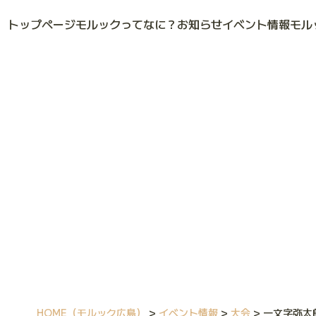
トップページ
モルックってなに？
お知らせ
イベント情報
モル
HOME
（モルック広島）
>
イベント情報
>
大会
>
一文字弥太