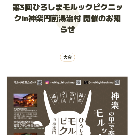
第3回ひろしまモルックピクニッ
大会お申し込み
クin神楽門前湯治村 開催のお知
らせ
大会