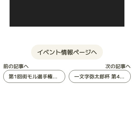
イベント情報ページへ
前の記事へ
次の記事へ
第1回街モル選手権大会 in Rivace 開催決定
一文字弥太郎杯 第4回モルック広島大会開催決定