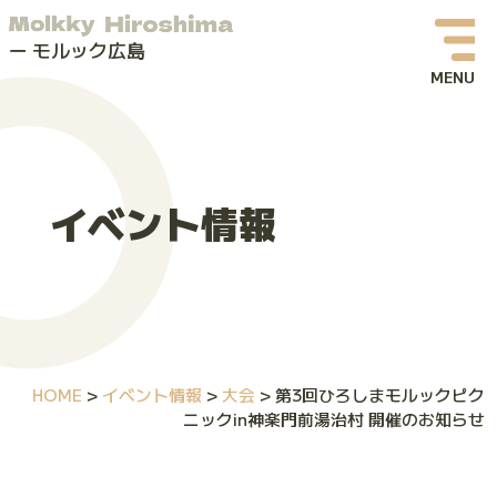
モルック広島
お知らせ
イベント情報
イベント情報
モルックってなに？
モルック広島について
よくある質問
HOME
>
イベント情報
>
大会
>
第3回ひろしまモルックピク
お問い合わせ
ニックin神楽門前湯治村 開催のお知らせ
体験会・イベントお申し込み