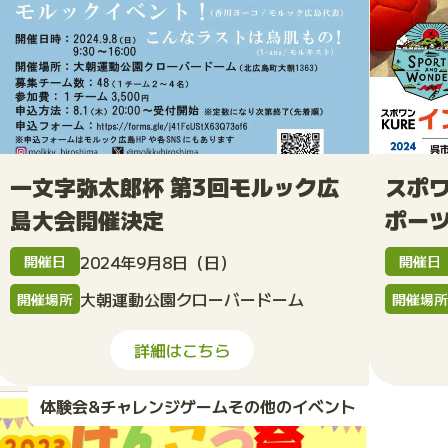
一文字弥太郎杯 第3回モルック広
スポワ
島大会開催決定
ポー
2024年9月8日（日）
開催日
開催日
大朝運動公園クローバードーム
開催場所
開催場
詳細はこちら
体験会&チャレンジゲームその他のイベント