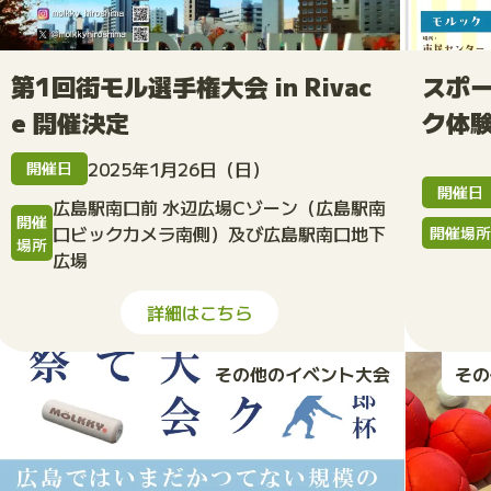
第1回街モル選手権大会 in Rivac
スポ
e 開催決定
ク体
2025年1月26日（日）
開催日
開催日
広島駅南口前 水辺広場Cゾーン（広島駅南
開催
口ビックカメラ南側）及び広島駅南口地下
開催場
場所
広場
詳細はこちら
その他のイベント大会
その