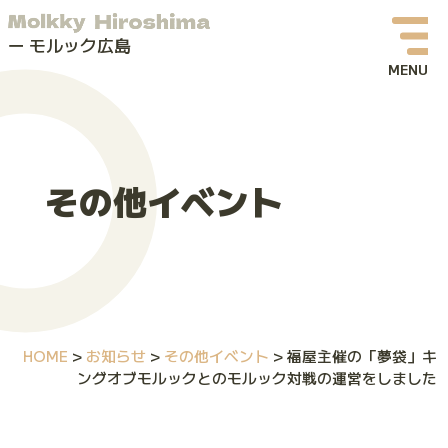
モルック広島
お知らせ
イベント情報
その他イベント
モルックってなに？
モルック広島について
よくある質問
HOME
>
お知らせ
>
その他イベント
>
福屋主催の「夢袋」キ
お問い合わせ
ングオブモルックとのモルック対戦の運営をしました
体験会・イベントお申し込み