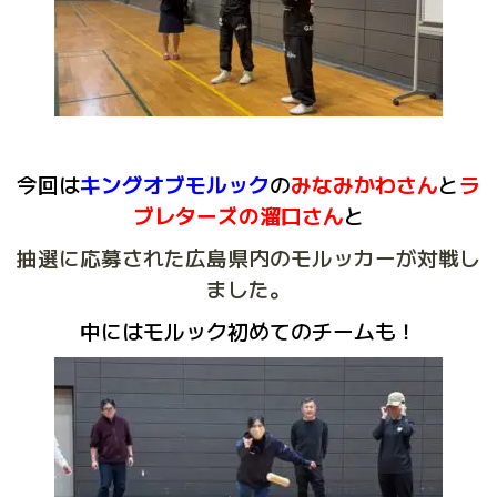
今回は
キングオブモルック
の
みなみかわさん
と
ラ
ブレターズの溜口さ
ん
と
抽選に応募された広島県内のモルッカーが対戦し
ました。
中にはモルック初めてのチームも！