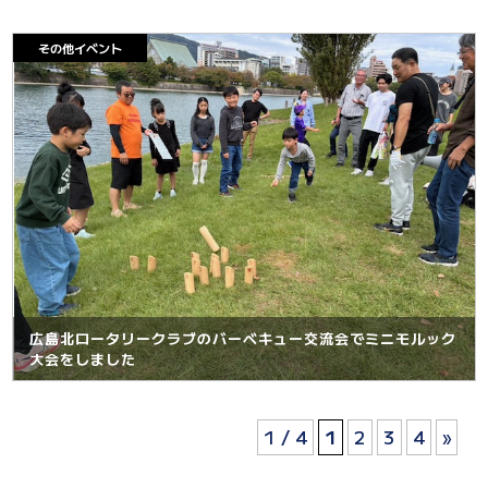
その他イベント
広島北ロータリークラブのバーベキュー交流会でミニモルック
大会をしました
1 / 4
1
2
3
4
»