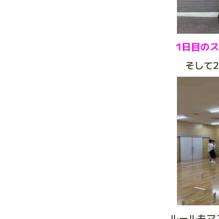
1日目の
そして
ルールもマ