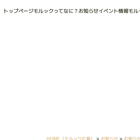
トップページ
モルックってなに？
お知らせ
イベント情報
モル
HOME
（モルック広島）
>
お知らせ
>
お知ら