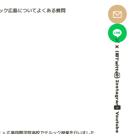
ック広島について
よくある質問
X（旧Twitter）
Instagram
Youtube
せ
>
広島国際学院高校でモルック授業を行いました