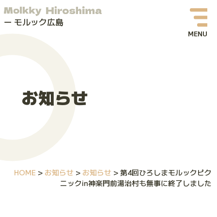
モルック広島
お知らせ
イベント情報
お知らせ
モルックってなに？
モルック広島について
よくある質問
HOME
>
お知らせ
>
お知らせ
>
第4回ひろしまモルックピク
お問い合わせ
ニックin神楽門前湯治村も無事に終了しました
体験会・イベントお申し込み