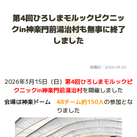
大会お申し込み
第4回ひろしまモルックピクニッ
クin神楽門前湯治村も無事に終了
しました
投稿日：2026.03.20
2026年3月15日（日）
第4回ひろしまモルックピ
クニックin神楽門前湯治村
を開催しました
会場は神楽ドーム
48チーム約150人
の参加とな
りました