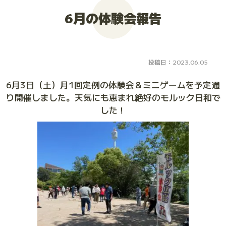
6月の体験会報告
大会お申し込み
投稿日：2023.06.05
6月3日（土）月1回定例の体験会＆ミニゲームを予定通
り開催しました。天気にも恵まれ絶好のモルック日和で
した！