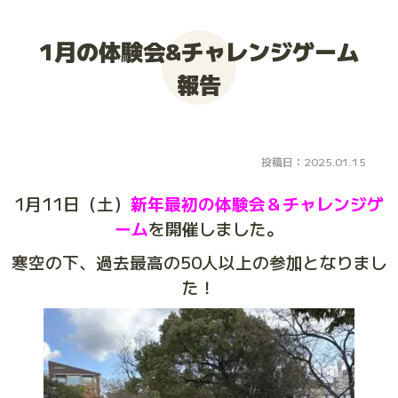
大会お申し込み
1月の体験会&チャレンジゲーム
報告
投稿日：2025.01.15
1月11日（土）
新年最初
の体験会
＆チャレンジゲ
ーム
を開催しました。
寒空の下、過去最高の50人以上の参加となりまし
た！