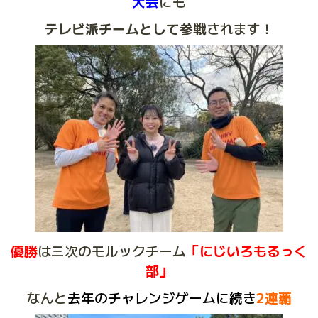
大会
にも
テレビ派チームとして参戦
されます！
優勝
は三次のモルックチーム
「にじいろもるっく
部」
なんと
去年のチャレンジゲームに続き
2連覇