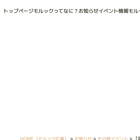
トップページ
モルックってなに？
お知らせ
イベント情報
モル
HOME
（モルック広島）
>
お知らせ
>
その他イベント
>
「