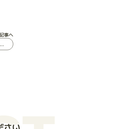
記事へ
一文字弥太郎杯第4回モルック広島大会も無事に終了しました
CT
ださい