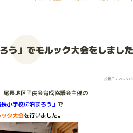
ろう」でモルック大会をしまし
投稿日：2025.09
日）尾長地区子供会育成協議会主催の
尾長小学校に泊まろう」
で
ルック大会
を行いました。