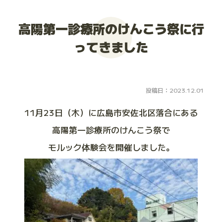
大会お申し込み
高陽第一診療所のけんこう祭に行
ってきました
投稿日：2023.12.01
11月23日（木）に広島市安佐北区落合にある
高陽第一診療所のけんこう祭で
モルック体験会を開催しました。