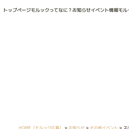
トップページ
モルックってなに？
お知らせ
イベント情報
モル
HOME
（モルック広島）
>
お知らせ
>
その他イベント
>
ス