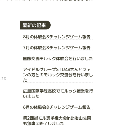
最新の記事
8月の体験会&チャレンジゲーム報告
た
7月の体験会&チャレンジゲーム報告
国際交流モルック体験会を行いました
アイドルグループSTU48さんとファ
ンの方とのモルック交流会を行いまし
.10
た
広島国際学院高校でモルック授業を行
いました
6月の体験会&チャレンジゲーム報告
第2回街モル選手権大会in比治山公園
も無事に終了しました