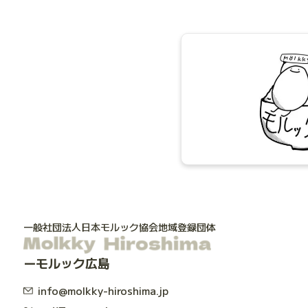
一般社団法人日本モルック協会地域登録団体
モルック広島
info@molkky-hiroshima.jp