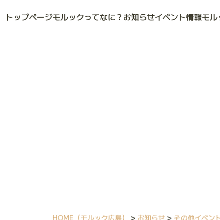
トップページ
モルックってなに？
お知らせ
イベント情報
モル
HOME
（モルック広島）
>
お知らせ
>
その他イベン