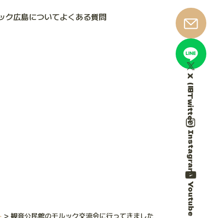
ック広島について
よくある質問
X（旧Twitter）
Instagram
Youtube
ト
>
観音公民館のモルック交流会に行ってきました